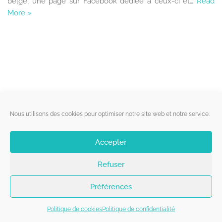
belge, une page sur Facebook dédiée à ceux-ci et…
Read
More »
Liens utiles
Nous utilisons des cookies pour optimiser notre site web et notre service.
Qui sommes-nous ?
Accepter
Politique de cookies
Refuser
Contact
Suivez-nous
Préférences
Politique de cookies
Politique de confidentialité
Copyright 2026 - Belgorage