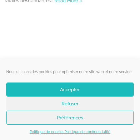
rafales descendantes…
Read More »
Liens utiles
Nous utilisons des cookies pour optimiser notre site web et notre service.
Qui sommes-nous ?
Accepter
Politique de cookies
Refuser
Contact
Suivez-nous
Préférences
Politique de cookies
Politique de confidentialité
Copyright 2026 - Belgorage