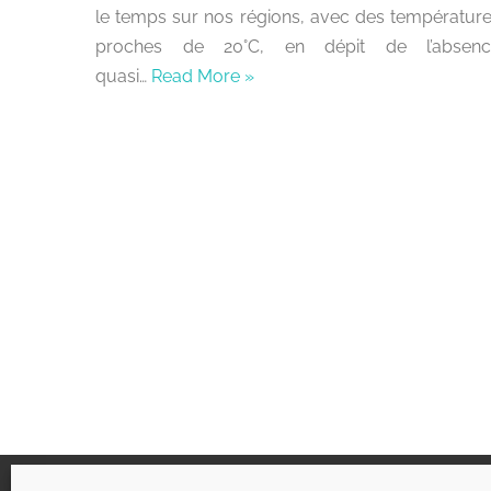
le temps sur nos régions, avec des températur
proches de 20°C, en dépit de l’absenc
quasi…
Read More »
Liens utiles