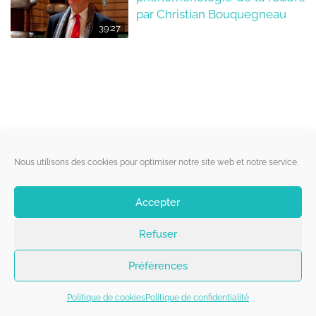
par Christian Bouquegneau
39:27
Liens utiles
Nous utilisons des cookies pour optimiser notre site web et notre service.
Qui sommes-nous ?
Accepter
Politique de cookies
Refuser
Contact
Suivez-nous
Préférences
Politique de cookies
Politique de confidentialité
Copyright 2026 - Belgorage