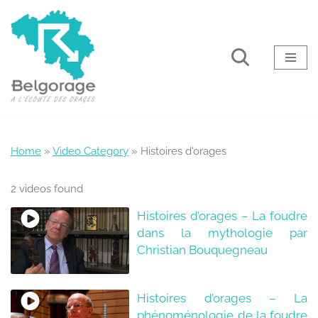
Aller
au
contenu
Home
»
Video Category
»
Histoires d'orages
2 videos found
Histoires d’orages – La foudre
dans la mythologie par
Christian Bouquegneau
Histoires d’orages – La
phénoménologie de la foudre