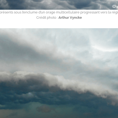
ésents sous l’enclume d’un orage multicellulaire progressant vers la rég
Crédit photo :
Arthur Vyncke