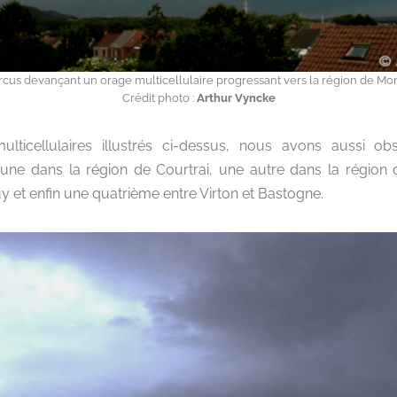
rcus devançant un orage multicellulaire progressant vers la région de Mon
Crédit photo :
Arthur Vyncke
lticellulaires illustrés ci-dessus, nous avons aussi o
l’une dans la région de Courtrai, une autre dans la régio
 et enfin une quatrième entre Virton et Bastogne.