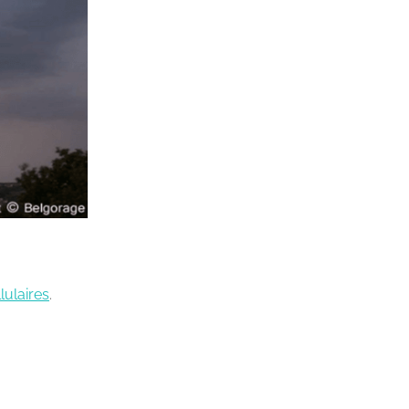
ulaires
.