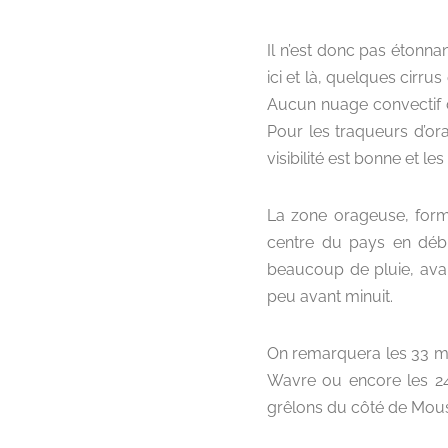
Il n’est donc pas étonn
ici et là, quelques cirru
Aucun nuage convectif d
Pour les traqueurs d’orag
visibilité est bonne et l
La zone orageuse, formé
centre du pays en débu
beaucoup de pluie, avant
peu avant minuit.
On remarquera les 33 m
Wavre ou encore les 24
grêlons du côté de Mous