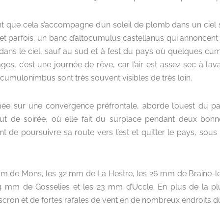
ant que cela s’accompagne d’un soleil de plomb dans un ciel 
s et parfois, un banc d’altocumulus castellanus qui annoncent
ans le ciel, sauf au sud et à l’est du pays où quelques cum
es, c’est une journée de rêve, car l’air est assez sec à l’av
es cumulonimbus sont très souvent visibles de très loin.
e sur une convergence préfrontale, aborde l’ouest du pay
t de soirée, où elle fait du surplace pendant deux bon
 de poursuivre sa route vers l’est et quitter le pays, sous 
m de Mons, les 32 mm de La Hestre, les 26 mm de Braine-l
 mm de Gosselies et les 23 mm d’Uccle. En plus de la pl
cron et de fortes rafales de vent en de nombreux endroits d