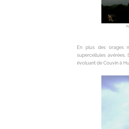
A
En plus des orages mu
supercellules avérées, 
évoluant de Couvin à Huy