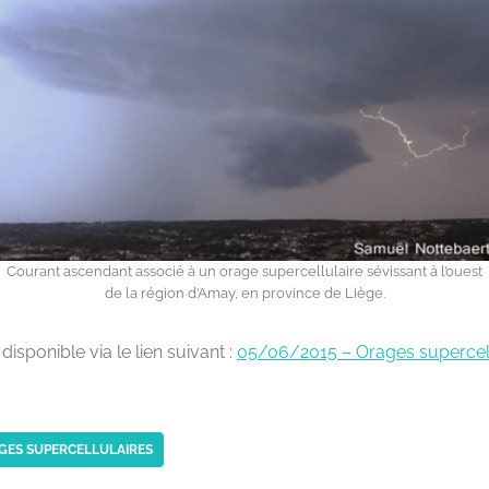
Courant ascendant associé à un orage supercellulaire sévissant à l’ouest
de la région d’Amay, en province de Liège.
disponible via le lien suivant :
05/06/2015 – Orages supercell
GES SUPERCELLULAIRES