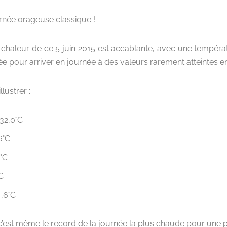
rnée orageuse classique !
a chaleur de ce 5 juin 2015 est accablante, avec une tempér
ée pour arriver en journée à des valeurs rarement atteintes en
lustrer :
 32,0°C
6°C
6°C
C
4,6°C
 c’est même le record de la journée la plus chaude pour une 