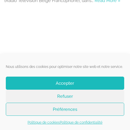
(Radio Télévision Belge Francophone), dans…
Read More »
Liens utiles
Nous utilisons des cookies pour optimiser notre site web et notre service.
Qui sommes-nous ?
Accepter
Politique de cookies
Refuser
Contact
Suivez-nous
Préférences
Politique de cookies
Politique de confidentialité
Copyright 2026 - Belgorage