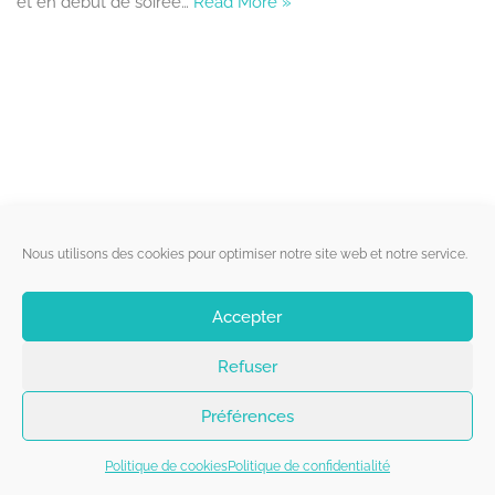
et en début de soirée…
Read More »
Liens utiles
Nous utilisons des cookies pour optimiser notre site web et notre service.
Qui sommes-nous ?
Accepter
Politique de cookies
Refuser
Contact
Suivez-nous
Préférences
Politique de cookies
Politique de confidentialité
Copyright 2026 - Belgorage