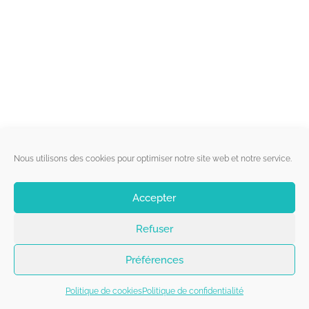
Liens utiles
Nous utilisons des cookies pour optimiser notre site web et notre service.
Qui sommes-nous ?
Accepter
Politique de cookies
Refuser
Contact
Suivez-nous
Préférences
Politique de cookies
Politique de confidentialité
Copyright 2026 - Belgorage