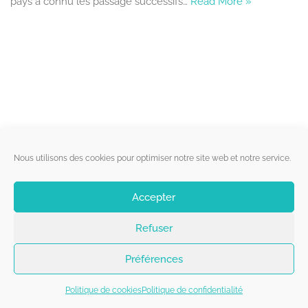
pays a connu les passage successifs…
Read More »
Liens utiles
Nous utilisons des cookies pour optimiser notre site web et notre service.
Qui sommes-nous ?
Accepter
Politique de cookies
Refuser
Contact
Suivez-nous
Préférences
Politique de cookies
Politique de confidentialité
Copyright 2026 - Belgorage