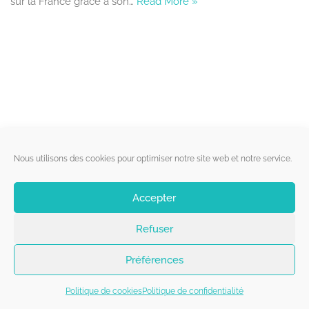
sur la France grâce à son…
Read More »
Liens utiles
Nous utilisons des cookies pour optimiser notre site web et notre service.
Qui sommes-nous ?
Accepter
Politique de cookies
Refuser
Contact
Suivez-nous
Préférences
Politique de cookies
Politique de confidentialité
Copyright 2026 - Belgorage