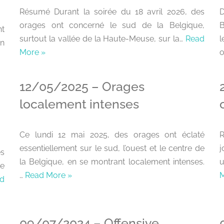
Résumé Durant la soirée du 18 avril 2026, des
orages ont concerné le sud de la Belgique,
B
nt
surtout la vallée de la Haute-Meuse, sur la…
Read
en
More »
o
12/05/2025 – Orages
localement intenses
Ce lundi 12 mai 2025, des orages ont éclaté
R
essentiellement sur le sud, l’ouest et le centre de
j
es
la Belgique, en se montrant localement intenses.
u
Le
…
Read More »
M
d
09/07/2024 – Offensive