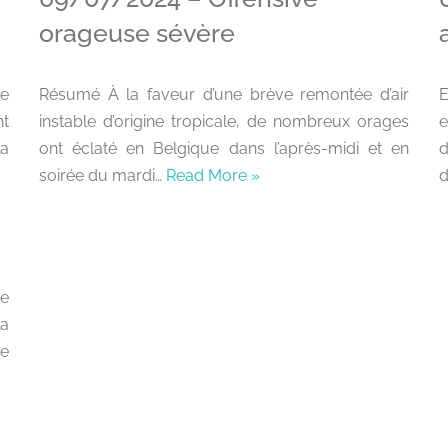
orageuse sévère
re
Résumé À la faveur d’une brève remontée d’air
E
t
instable d’origine tropicale, de nombreux orages
e
a
ont éclaté en Belgique dans l’après-midi et en
soirée du mardi…
Read More »
d
me
la
e