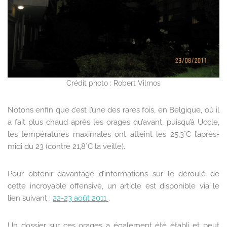
Crédit photo : Robert Vilmos
Notons enfin que c’est l’une des rares fois, en Belgique, où il
a fait plus chaud après les orages qu’avant, puisqu’à Uccle,
les températures maximales ont atteint les 25,3°C l’après-
midi du 23 (contre 21,8°C la veille).
Pour obtenir davantage d’informations sur le déroulé de
cette incroyable offensive, un article est disponible via le
lien suivant :
22-23 août 2011
.
Un dossier sur ces orages a également été établi et peut