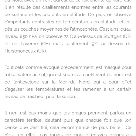
du Nord, avec un vent qui est de ce fait orienté au nord-est.
Il en résulte des cisaillements énormes entre les courants
de surface et les courants en altitude. De plus, on observe
d’importants contrastes de températures en altitude, et ce,
dès les couches moyennes de l’atmosphère. C’est ainsi qu’au
niveau 850 hPa, on observe 22°C au-dessus de Stuttgart (DE)
et de Payerne (CH) mais seulement 9°C au-dessus de
Herstmonceux (UK).
Tout cela, comme évoqué précédemment, est masqué pour
l’observateur au sol, qui est soumis au petit vent de nord-est
de l’anticyclone sur la Mer du Nord, qui a pour effet
d’égaliser les températures et les ramener à un certain
niveau de fraîcheur pour la saison.
Il n’en est pas moins que les orages prennent parfois un
caractère terrible, d’autant plus qu’à chaque fois que l’on
pense que c’est fini, cela recommence de plus belle ! Ce
n’est, en effet, pas moins de cinq offensives orageuses