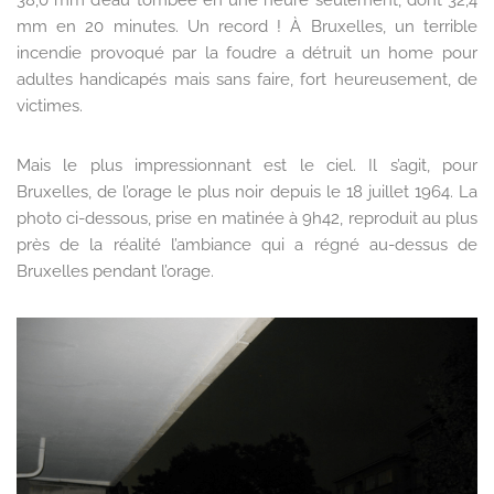
38,0 mm d’eau tombée en une heure seulement, dont 32,4
mm en 20 minutes. Un record ! À Bruxelles, un terrible
incendie provoqué par la foudre a détruit un home pour
adultes handicapés mais sans faire, fort heureusement, de
victimes.
Mais le plus impressionnant est le ciel. Il s’agit, pour
Bruxelles, de l’orage le plus noir depuis le 18 juillet 1964. La
photo ci-dessous, prise en matinée à 9h42, reproduit au plus
près de la réalité l’ambiance qui a régné au-dessus de
Bruxelles pendant l’orage.